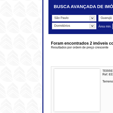
BUSCA
AVANÇADA
DE IMÓ
São Paulo
Guarujá
Dormitórios
Área min.
Foram encontrados 2 imóveis co
Resultados por ordem de preço crescente
TERRE
Ref. 83
Terreno