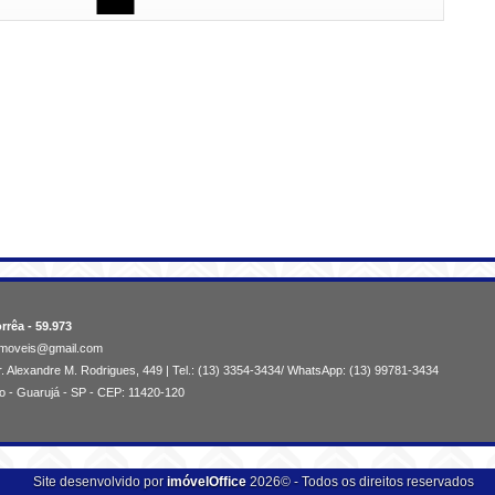
rrêa - 59.973
aimoveis@gmail.com
. Alexandre M. Rodrigues, 449 | Tel.: (13) 3354-3434/ WhatsApp: (13) 99781-3434
o - Guarujá - SP - CEP: 11420-120
Site desenvolvido por
imóvelOffice
2026© - Todos os direitos reservados