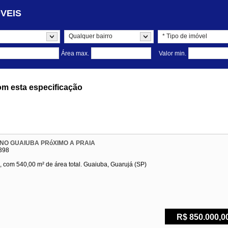
VEIS
Buscar
Qualquer bairro
* Tipo de imóvel
Área max.
Valor min.
m esta especificação
NO GUAIUBA PRóXIMO A PRAIA
398
, com 540,00 m² de área total. Guaiuba, Guarujá (SP)
R$ 850.000,0