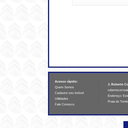
Acesso rápido:
J. Roberto Co
Quem Somos
robertocorre
Cadastre seu Imóvel
Endereço: Estr
Utilidades
Praia do Tomb
Fale Conosco